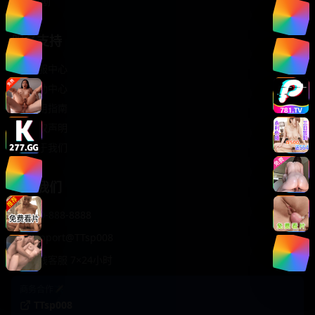
轻松喜剧
服务支持
客服中心
帮助中心
使用指南
版权声明
关于我们
联系我们
400-888-8888
support@TTsp008
在线客服 7×24小时
商务合作✈️
TTsp008